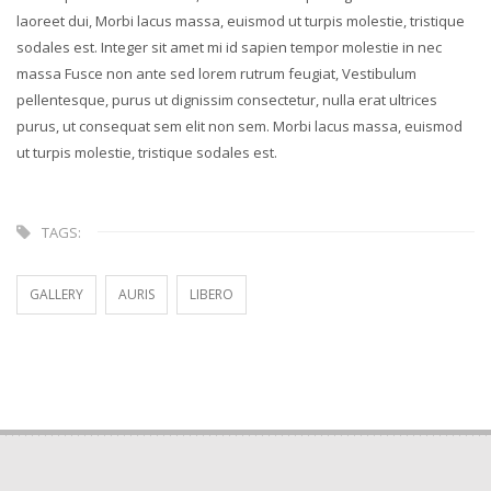
laoreet dui, Morbi lacus massa, euismod ut turpis molestie, tristique
sodales est. Integer sit amet mi id sapien tempor molestie in nec
massa Fusce non ante sed lorem rutrum feugiat, Vestibulum
pellentesque, purus ut dignissim consectetur, nulla erat ultrices
purus, ut consequat sem elit non sem. Morbi lacus massa, euismod
ut turpis molestie, tristique sodales est.
TAGS:
GALLERY
AURIS
LIBERO